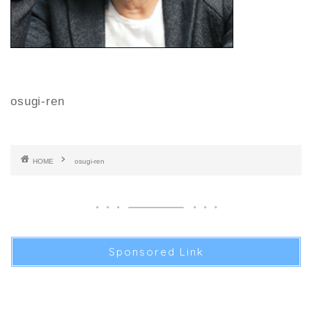
osugi-ren
HOME
osugi-ren
Sponsored Link