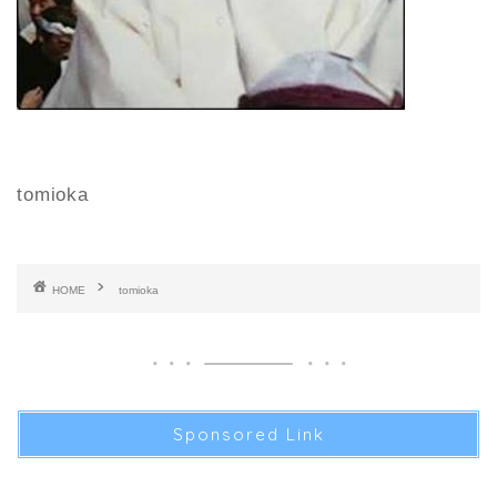
tomioka
HOME
tomioka
Sponsored Link