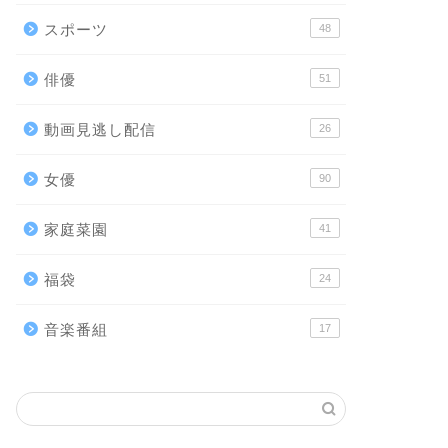
スポーツ
48
俳優
51
動画見逃し配信
26
女優
90
家庭菜園
41
福袋
24
音楽番組
17