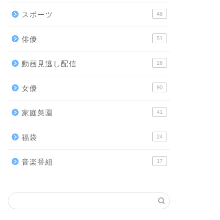
スポーツ
48
俳優
51
動画見逃し配信
26
女優
90
家庭菜園
41
福袋
24
音楽番組
17