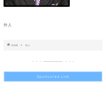
外人
HOME
外人
Sponsored Link