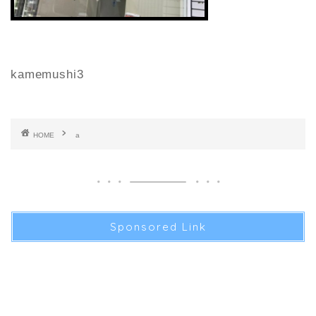
kamemushi3
HOME
a
Sponsored Link