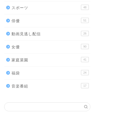
スポーツ
48
俳優
51
動画見逃し配信
26
女優
90
家庭菜園
41
福袋
24
音楽番組
17