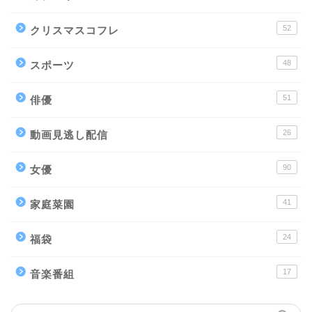
52
クリスマスコフレ
48
スポーツ
51
俳優
26
動画見逃し配信
90
女優
41
家庭菜園
24
福袋
17
音楽番組