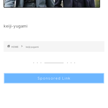
keiji-yugami
HOME
keiji-yugami
Sponsored Link