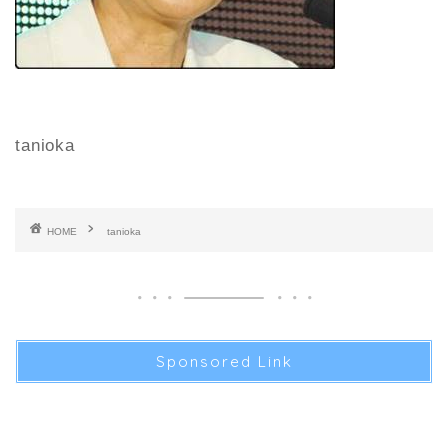
tanioka
HOME
tanioka
Sponsored Link