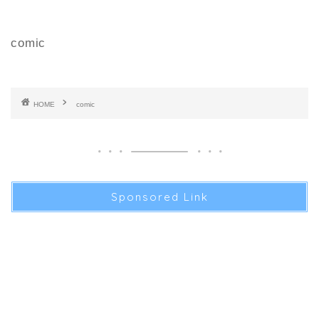
comic
HOME
comic
Sponsored Link