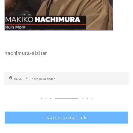
hachimura-sisiter
HOME
hachimura-sisiter
Sponsored Link