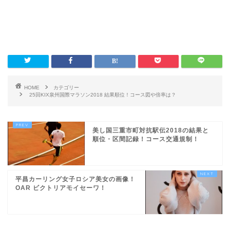
HOME
カテゴリー
25回KIX泉州国際マラソン2018 結果順位！コース図や倍率は？
美し国三重市町対抗駅伝2018の結果と
順位・区間記録！コース交通規制！
平昌カーリング女子ロシア美女の画像！
OAR ビクトリアモイセーワ！