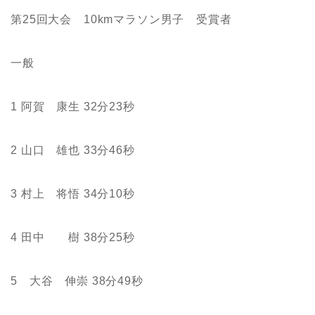
第25回大会 10kmマラソン男子 受賞者
一般
1 阿賀 康生 32分23秒
2 山口 雄也 33分46秒
3 村上 将悟 34分10秒
4 田中 樹 38分25秒
5 大谷 伸崇 38分49秒