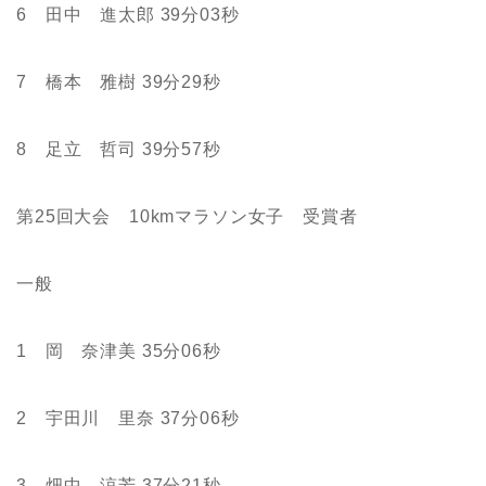
6 田中 進太郎 39分03秒
7 橋本 雅樹 39分29秒
8 足立 哲司 39分57秒
第25回大会 10kmマラソン女子 受賞者
一般
1 岡 奈津美 35分06秒
2 宇田川 里奈 37分06秒
3 畑中 涼芳 37分21秒