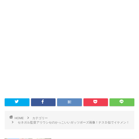
HOME
カテゴリー
セネガル監督アリウシセのかっこいいガッツポーズ画像！ナスＤ似でイケメン！