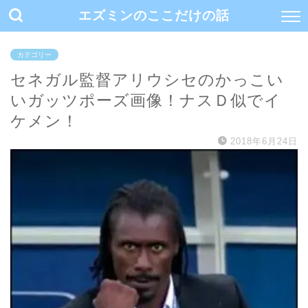
エズミンのここだけの話
カテゴリー
セネガル監督アリウシセのかっこい
いガッツポーズ画像！ナスＤ似でイ
ケメン！
2018年6月24日