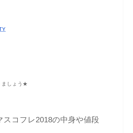
TY
。
きましょう★
スコフレ2018の中身や値段