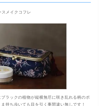
ベースメイクコフレ
にブラックの植物が縦横無尽に咲き乱れる柄のポ
まま持ち歩いても目を引く事間違い無しです！