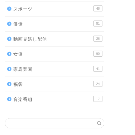
スポーツ
48
俳優
51
動画見逃し配信
26
女優
90
家庭菜園
41
福袋
24
音楽番組
17