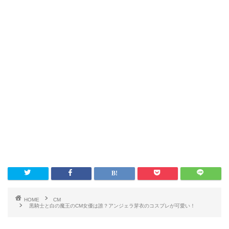
HOME
CM
黒騎士と白の魔王のCM女優は誰？アンジェラ芽衣のコスプレが可愛い！