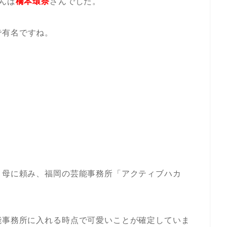
んは
橋本環奈
さんでした。
で有名ですね。
と母に頼み、福岡の芸能事務所「アクティブハカ
能事務所に入れる時点で可愛いことが確定していま