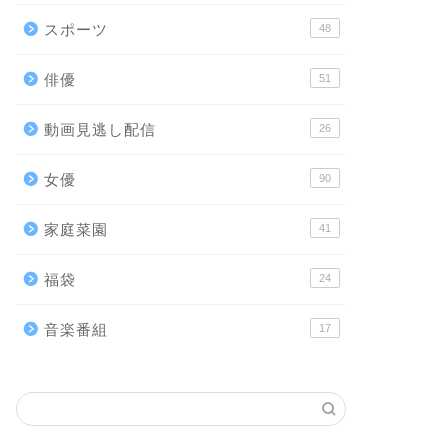
スポーツ
48
俳優
51
動画見逃し配信
26
女優
90
家庭菜園
41
福袋
24
音楽番組
17