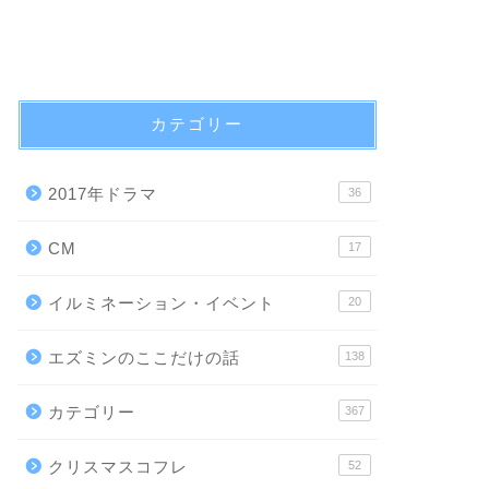
カテゴリー
2017年ドラマ
36
CM
17
イルミネーション・イベント
20
エズミンのここだけの話
138
カテゴリー
367
クリスマスコフレ
52