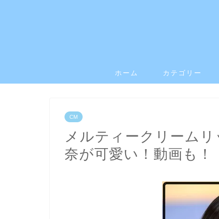
ホーム
カテゴリー
CM
メルティークリームリ
奈が可愛い！動画も！