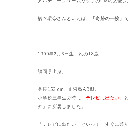
メルティークリームリップのCMの女優さ
橋本環奈さんといえば、
「奇跡の一枚」
1999年2月3日生まれの18歳。
福岡県出身。
身長152 cm、血液型AB型。
小学校三年生の時に
「テレビに出たい」
タ」に所属しました。
「テレビに出たい」といって、すぐに芸