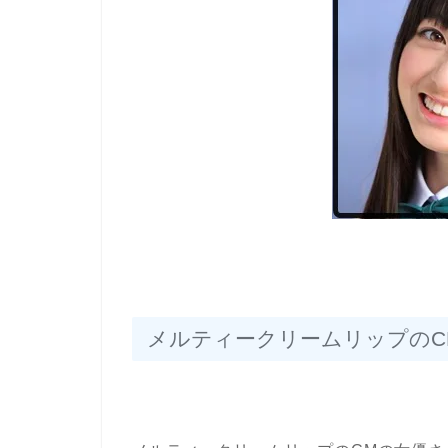
メルティークリームリップのC