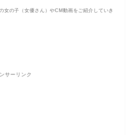
の女の子（女優さん）やCM動画をご紹介していき
ンサーリンク