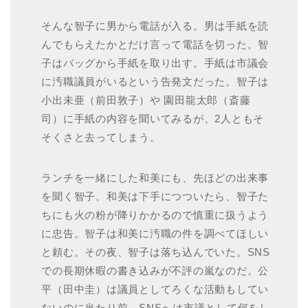
そんな智子に男から電話が入る。男は手紙を読
んでもらえたかとだけ言って電話を切った。智
子はバッグから手紙を取り出す。手紙は市議会
に汚職議員がいるという告発文だった。智子は
小出未亜（前田敦子）や 園田龍太郎（斎藤
司）に手紙の内容を聞いてみるが、2人ともそ
そくさと去ってしまう。
ランチを一緒にした和美にも、先ほどの出来事
を聞く智子。和美は下手につついたら、智子た
ちにも火の粉が降りかかるので慎重に扱うよう
に忠告。智子は和美に汚職の件を調べてほしい
と頼む。その夜、智子は落ち込んでいた。SNS
での長期休暇の書き込みが不評の嵐なのだ。公
平（田中圭）は議員としてろくな活動もしてい
ないのに当たり前、SNSへは市議として何をし