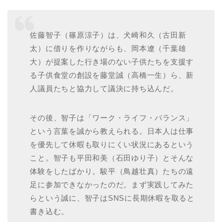
佐藤智子（篠原涼子）は、犬崎和久（古田新
太）に借りを作りながらも、岡本遼（千葉雄
大）が提案した行き場のない子供たちを支援す
る子供食堂の創設を藤堂誠（高橋一生）ら、新
人議員たちと協力して議決に持ち込んだ。
その後、智子は「ワーク・ライフ・バランス」
という言葉を誠から教えられる。日本人は仕事
を優先して休暇も取りにくい状況にあるという
こと。智子も平田和美（石田ゆり子）とそんな
体験をしたばかり。駿平（鳥越壮真）たちの遠
足に参加できなかったのだ。まず実践してみた
らという誠に、智子はSNSに長期休暇を取ると
書き込む。