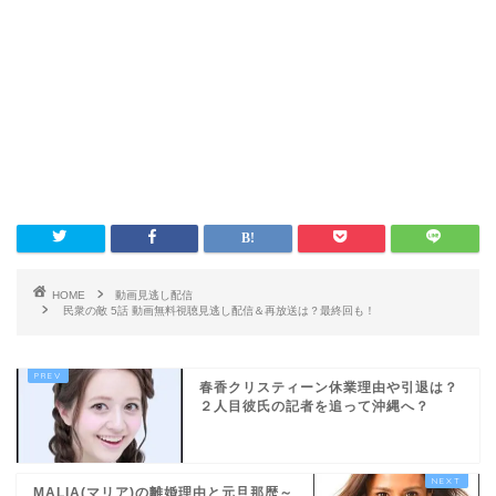
HOME
動画見逃し配信
民衆の敵 5話 動画無料視聴見逃し配信＆再放送は？最終回も！
春香クリスティーン休業理由や引退は？
２人目彼氏の記者を追って沖縄へ？
MALIA(マリア)の離婚理由と元旦那歴～