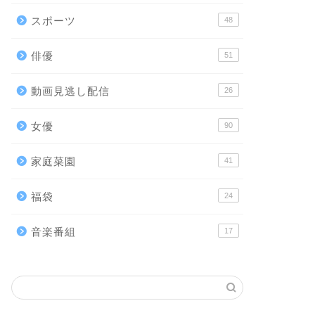
スポーツ
48
俳優
51
動画見逃し配信
26
女優
90
家庭菜園
41
福袋
24
音楽番組
17