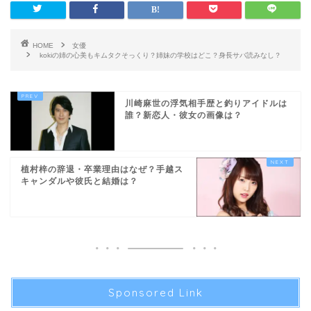
HOME
女優
kokiの姉の心美もキムタクそっくり？姉妹の学校はどこ？身長サバ読みなし？
川崎麻世の浮気相手歴と釣りアイドルは
誰？新恋人・彼女の画像は？
植村梓の辞退・卒業理由はなぜ？手越ス
キャンダルや彼氏と結婚は？
Sponsored Link