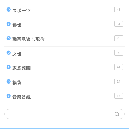
48
スポーツ
51
俳優
26
動画見逃し配信
90
女優
41
家庭菜園
24
福袋
17
音楽番組