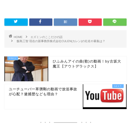
HOME
エズミンのここだけの話
飯島三智 現在の新事務所株式会社CULEN(カレン)の社名や募集は？
ひふみんアイの曲(歌)の動画！by古坂大
魔王【アウトデラックス】
ユーチューバー草彅剛の動画で放送事故
が心配？逮捕歴なども理由？