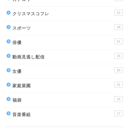
52
クリスマスコフレ
48
スポーツ
51
俳優
26
動画見逃し配信
90
女優
41
家庭菜園
24
福袋
17
音楽番組