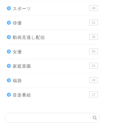
スポーツ
48
俳優
51
動画見逃し配信
26
女優
90
家庭菜園
41
福袋
24
音楽番組
17