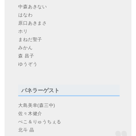
中森あきない
はなわ
原口あきまさ
ホリ
まねだ聖子
みかん
森 昌子
ゆうぞう
パネラーゲスト
大島美幸(森三中)
佐々木健介
ぺこ＆りゅうちぇる
北斗 晶