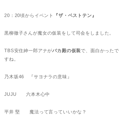
20：20頃からイベント
『ザ・ベストテン』
黒柳徹子さんが魔女の仮装をして司会をしました。
TBS安住紳一郎アナが
バカ殿の仮装
で、面白かったで
すね。
乃木坂46 『サヨナラの意味』
JUJU 六本木心中
平井 堅 魔法って言っていいかな？