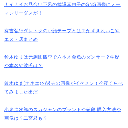
ナイナイお見合い下呂の武澤真由子のSNS画像にノー
マンリーダスが！
有吉弘行ダレトクの小顔テープとは？かずきれいこや
エステ店まとめ
鈴木ゆまは元劇団四季で六本木金魚のダンサー？学歴
や本名や彼氏は？
鈴木ゆま(オネエ)の過去の画像がイケメン！今夜くらべ
てみました出演
小泉進次郎のスカジャンのブランドや値段 購入方法や
画像は？二宮君も？