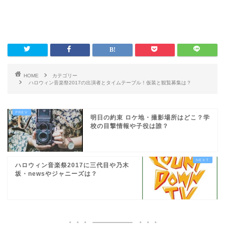
HOME
カテゴリー
ハロウィン音楽祭2017の出演者とタイムテーブル！仮装と観覧募集は？
明日の約束 ロケ地・撮影場所はどこ？学
校の目撃情報や子役は誰？
ハロウィン音楽祭2017に三代目や乃木
坂・newsやジャニーズは？