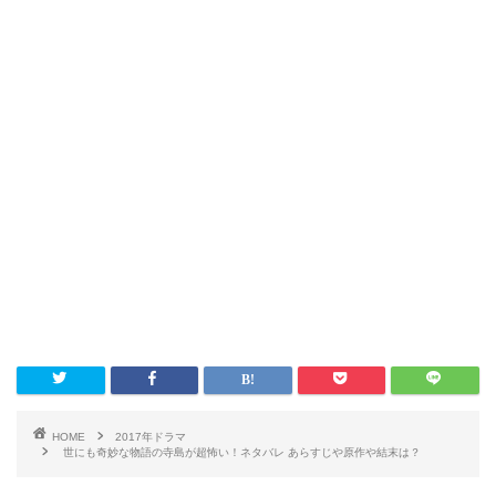
HOME
2017年ドラマ
世にも奇妙な物語の寺島が超怖い！ネタバレ あらすじや原作や結末は？