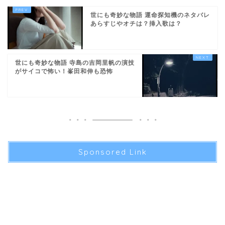
世にも奇妙な物語 運命探知機のネタバレ
あらすじやオチは？挿入歌は？
世にも奇妙な物語 寺島の吉岡里帆の演技
がサイコで怖い！峯田和伸も恐怖
Sponsored Link