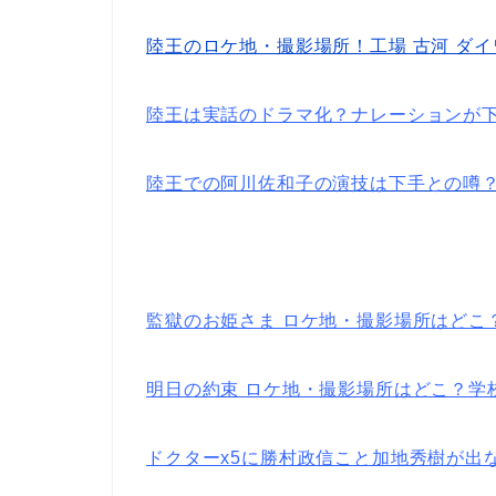
陸王のロケ地・撮影場所！工場 古河 ダ
陸王は実話のドラマ化？ナレーションが
陸王での阿川佐和子の演技は下手との噂
監獄のお姫さま ロケ地・撮影場所はどこ
明日の約束 ロケ地・撮影場所はどこ？学
ドクターx5に勝村政信こと加地秀樹が出