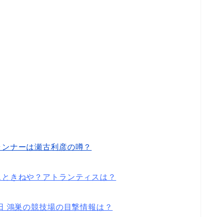
ランナーは瀬古利彦の噂？
スときねや？アトランティスは？
田 鴻巣の競技場の目撃情報は？