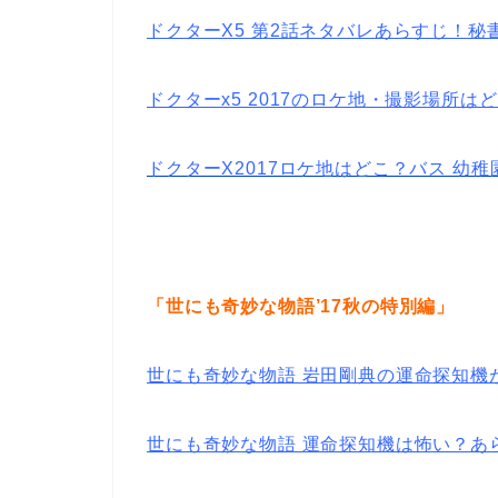
ドクターX5 第2話ネタバレあらすじ！
ドクターx5 2017のロケ地・撮影場所
ドクターX2017ロケ地はどこ？バス 幼
「世にも奇妙な物語’17秋の特別編」
世にも奇妙な物語 岩田剛典の運命探知機
世にも奇妙な物語 運命探知機は怖い？あ