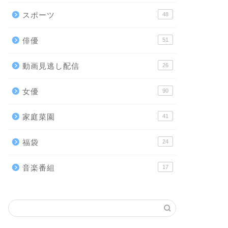
スポーツ
48
俳優
51
動画見逃し配信
26
女優
90
家庭菜園
41
福袋
24
音楽番組
17