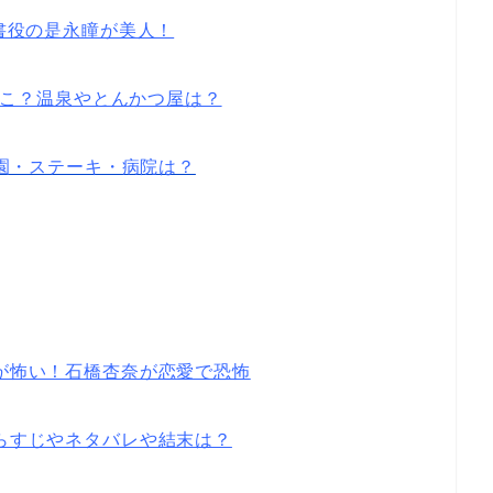
秘書役の是永瞳が美人！
はどこ？温泉やとんかつ屋は？
稚園・ステーキ・病院は？
が怖い！石橋杏奈が恋愛で恐怖
らすじやネタバレや結末は？