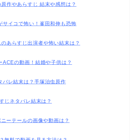
原作やあらすじ 結末や感想は？
がサイコで怖い！峯田和伸も恐怖
んのあらすじ出演者や怖い結末は？
ーACEの動画！結婚や子供は？
タバレ結末は？手塚治虫原作
らすじネタバレ結末は？
のポニーテールの画像や動画は？
は？無料で動画を見る方法は
？